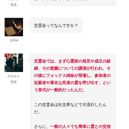
先生
交霊会ってなんですか？
少年A
交霊会では、まず心霊術の発見や成立の経
緯、その意義についての講演が行われ、そ
の後にフォックス姉妹が登場し、参加者の
オカルト
先生
近親者や著名な死者の霊を呼び出す、とい
う形式が一般的だったんだ。
この交霊会は社交界などで大流行したん
だ。
さらに、
一般の人々でも簡単に霊との交信