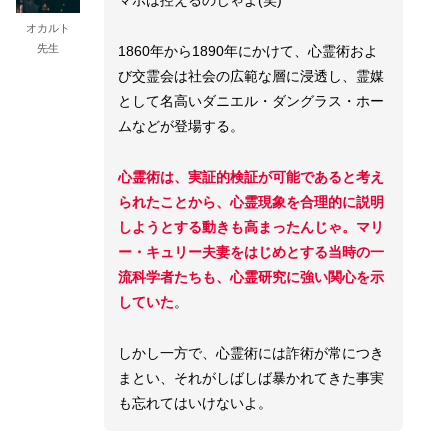
マホは控えるのじゃよ(笑)
オカルト
先生
1860年から1890年にかけて、心霊術およ
び交霊会は社会の広範な層に浸透し、霊媒
として名高いダニエル・ダングラス・ホー
ムなどが登場する。
心霊術は、実証的検証が可能であると考え
られたことから、心霊現象を合理的に説明
しようとする動きも高まったんじゃ。マリ
ー・キュリー夫妻をはじめとする当時の一
流科学者たちも、心霊研究に強い関心を示
していた
。
しかし一方で、心霊術には詐術が常につき
まとい、それがしばしば暴かれてきた事実
も忘れてはいけないよ。