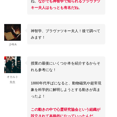
ね。
なかでも神智学で知られるブラヴァツ
キー夫人はもっとも有名だね
。
神智学、ブラヴァツキー夫人！後で調べて
みます！
少年A
授業の最後にいくつか本を紹介するからそ
れも参考にな！
オカルト
先生
1880年代半ばになると、動物磁気や超常現
象を科学的に解明しようとする動きが高ま
ったよ！
この動きの中で心霊研究協会という組織が
設立されて本格的になっていったんだ
。