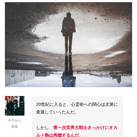
20世紀に入ると、心霊術への関心は次第に
衰退していったんだ。
オカルト
先生
しかし、
第一次世界大戦をきっかけにオカ
ルト熱は再燃するんだ
。