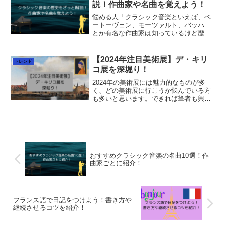
説！作曲家や名曲を覚えよう！
悩める人「クラシック音楽といえば、ベ
ートーヴェン、モーツァルト、バッハ…
とか有名な作曲家は知っているけど歴史
的に何をしたのか分からない」「有名な
作曲家が分からないからもっと詳しくな
りたい」クラシック音楽は身近にあふれ
【2024年注目美術展】デ・キリ
トレンド
ているので、点としての知...
コ展を深堀り！
2024年の美術展には魅力的なものが多
く、どの美術展に行こうか悩んでいる方
も多いと思います。できれば筆者も興味
のある美術展にはすべて行きたいです
が、これだけは絶対に見逃したくないと
筆者が考える美術展をこの記事で１つ紹
介します。それはデ・キリ...
おすすめクラシック音楽の名曲10選！作
曲家ごとに紹介！
フランス語で日記をつけよう！書き方や
継続させるコツを紹介！