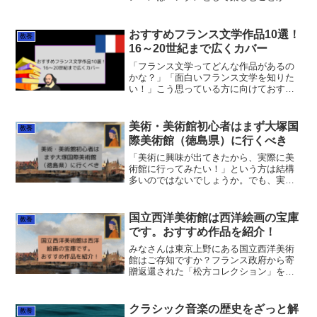
一ですが、勉強になるアニメというもの
がたくさん存在します！面白いだけでな
く、勉強にもなるなんて一石二鳥です
おすすめフランス文学作品10選！
教養
ね。この記事で紹介する「勉...
16～20世紀まで広くカバー
「フランス文学ってどんな作品があるの
かな？」「面白いフランス文学を知りた
い！」こう思っている方に向けておすす
めのフランス文学作品を10作品紹介しま
す！フランス文学を専攻し、数々の作品
を読んできた筆者が、ジャンルや時代に
美術・美術館初心者はまず大塚国
教養
偏りがないようになるべ...
際美術館（徳島県）に行くべき
「美術に興味が出てきたから、実際に美
術館に行ってみたい！」という方は結構
多いのではないでしょうか。でも、実際
どの美術館に行ったらいいか分からなく
て悩んでいる方もいると思います。日本
だけでも無数に美術館はあるので一体ど
国立西洋美術館は西洋絵画の宝庫
教養
こに行くかというのは迷い...
です。おすすめ作品を紹介！
みなさんは東京上野にある国立西洋美術
館はご存知ですか？フランス政府から寄
贈返還された「松方コレクション」をは
じめとして、現在では約6000点という膨
大な数の作品が所蔵されている美術館で
す！西洋美術だけを所蔵するのは日本で
クラシック音楽の歴史をざっと解
教養
国立西洋美術館が唯一...