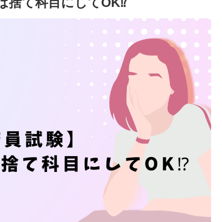
は捨て科目にしてOK⁉