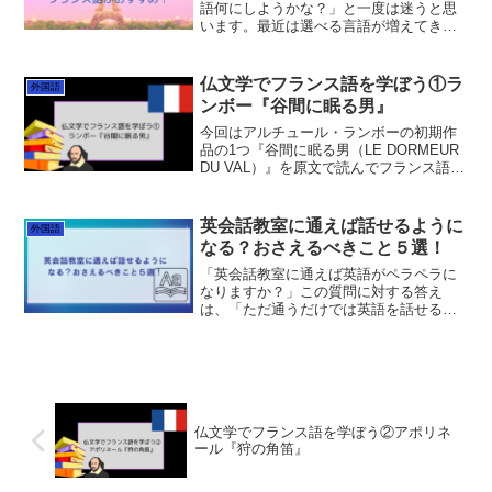
語何にしようかな？」と一度は迷うと思
います。最近は選べる言語が増えてきて
いるみたいなのでどの言語にするか迷い
ますよね。フランス語、ドイツ語、ロシ
ア語、スペイン語、中国語、韓国語…
仏文学でフランス語を学ぼう①ラ
外国語
「絶対この言語がいい！」と...
ンボー『谷間に眠る男』
今回はアルチュール・ランボーの初期作
品の1つ『谷間に眠る男（LE DORMEUR
DU VAL）』を原文で読んでフランス語を
一緒に学んでいきましょう。ランボーっ
てどんな人？アルチュール・ランボー
（1854-1891）が難解なのはその作品だ
英会話教室に通えば話せるように
外国語
け...
なる？おさえるべきこと５選！
「英会話教室に通えば英語がペラペラに
なりますか？」この質問に対する答え
は、「ただ通うだけでは英語を話せるよ
うにはなりません」です。英会話教室は
英会話が上達するのに非常に効果的な場
ですが、スクールに行ったからといって
自動的に話せるようになるわ...
仏文学でフランス語を学ぼう②アポリネ
ール『狩の角笛』