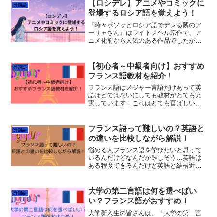
【ロシデレ】アニメやコミックに
外国語
登場するロシア語を覚えよう！
『時々ボソッとロシア語でデレる隣のア
ーリャさん』はライトノベル原作で、ア
ニメ化前から人気のある作品でしたが、
アニメ化することで一躍有名になりまし
た。アニメ化に先立ってコミカライズも
されていて、こちらも非常に好評です！
【初心者～中級者向け】おすすめ
外国語
(function(b,...
フランス語教材を紹介！
フランス語はメジャー言語だけあって英
語ほどではないにしても教材がとても充
実しています！これはとても喜ばしいこ
とである反面、「一体どの教材を選べば
いいんだ！」ということになりかねませ
ん。特に初心者～中級者向けの参考書は
フランス語って難しいの？英語と
外国語
たくさんありますね。この...
の違いを比較しながら解説！
悩める人フランス語を学びたいと思って
いるんだけどなんだか難しそう…英語は
ある程度できるんだけど英語と結構近い
言語なの？大学の第二言語でフランス語
を選択する方や、フランス語を個人的に
学んでみたいという方は「フランス語っ
大学の第二言語は何を選べばい
外国語
てどういうところが難しい...
い？フランス語がおすすめ！
大学新入生の皆さんは、「大学の第二言