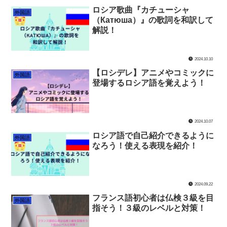
ロシア歌曲『カチューシャ
外国語
（Катюша）』の歌詞を和訳して
解説！
2024.10.10
【ロシデレ】アニメやコミックに
外国語
登場するロシア語を覚えよう！
2024.10.07
ロシア語で自己紹介できるように
外国語
なろう！使える表現を紹介！
2024.09.22
フランス語初心者は仏検３級を目
外国語
指そう！３級のレベルと対策！