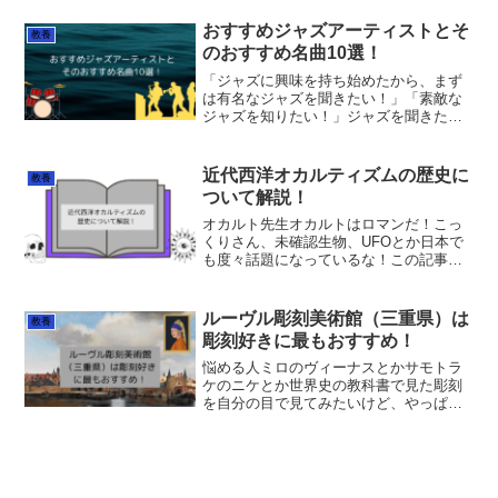
す！フランス文学を専攻し、数々の作品
を読んできた筆者が、ジャンルや時代に
おすすめジャズアーティストとそ
教養
偏りがないようになるべ...
のおすすめ名曲10選！
「ジャズに興味を持ち始めたから、まず
は有名なジャズを聞きたい！」「素敵な
ジャズを知りたい！」ジャズを聞きたい
と思った時に、まずは「ジャズといえば
これ！」という曲から知りたいと思うの
ではないでしょうか。この記事ではジャ
近代西洋オカルティズムの歴史に
教養
ズ界の中でもよく知られた...
ついて解説！
オカルト先生オカルトはロマンだ！こっ
くりさん、未確認生物、UFOとか日本で
も度々話題になっているな！この記事で
は、そんなオカルトにもっと詳しく知り
たいという方に向けて、近代西洋オカル
ティズムの歴史について解説していく
ルーヴル彫刻美術館（三重県）は
教養
ぞ！分かりやすく面白くす...
彫刻好きに最もおすすめ！
悩める人ミロのヴィーナスとかサモトラ
ケのニケとか世界史の教科書で見た彫刻
を自分の目で見てみたいけど、やっぱり
フランスのルーヴル美術館まで行かない
と行けないよな～KIRITO実はあまり知ら
れていないですが、三重県にルーヴル彫
刻美術館というとこ...