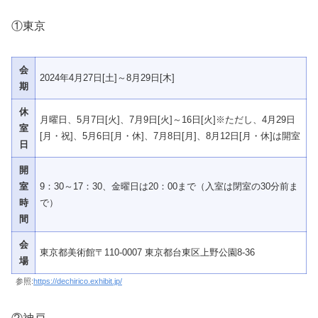
①東京
会
2024年4月27日[土]～8月29日[木]
期
休
月曜日、5月7日[火]、7月9日[火]～16日[火]※ただし、4月29日
室
[月・祝]、5月6日[月・休]、7月8日[月]、8月12日[月・休]は開室
日
開
室
9：30～17：30、金曜日は20：00まで（入室は閉室の30分前ま
時
で）
間
会
東京都美術館〒110-0007 東京都台東区上野公園8-36
場
参照:
https://dechirico.exhibit.jp/