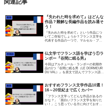
関連記事
『失われた時を求めて』はどんな
教養
作品？難解な長編作品を読み通そ
う！
『失われた時を求めて』という作品につ
いてご存知でしょうか？フランス文学を
代表する作品の一つで、マルセル・プル
ーストによって書かれた小説作品です。
この作品の特徴を一言で表すとすれば
「長い！」とにかく長いんです。400字詰
仏文学でフランス語を学ぼう①ラ
外国語
めの原稿用紙全部で１万...
ンボー『谷間に眠る男』
今回はアルチュール・ランボーの初期作
品の1つ『谷間に眠る男（LE DORMEUR
DU VAL）』を原文で読んでフランス語を
一緒に学んでいきましょう。ランボーっ
てどんな人？アルチュール・ランボー
（1854-1891）が難解なのはその作品だ
おすすめフランス文学作品10選！
教養
け...
16～20世紀まで広くカバー
「フランス文学ってどんな作品があるの
かな？」「面白いフランス文学を知りた
い！」こう思っている方に向けておすす
めのフランス文学作品を10作品紹介しま