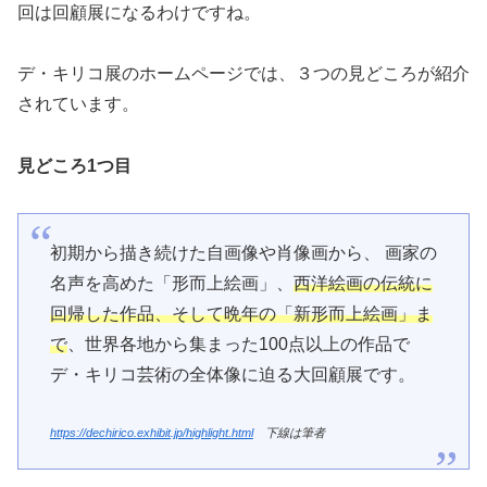
回は回顧展になるわけですね。
デ・キリコ展のホームページでは、３つの見どころが紹介
されています。
見どころ1つ目
初期から描き続けた自画像や肖像画から、 画家の
名声を高めた「形而上絵画」、
西洋絵画の伝統に
回帰した作品、そして晩年の「新形而上絵画」ま
で
、世界各地から集まった100点以上の作品で
デ・キリコ芸術の全体像に迫る大回顧展です。
https://dechirico.exhibit.jp/highlight.html
下線は筆者